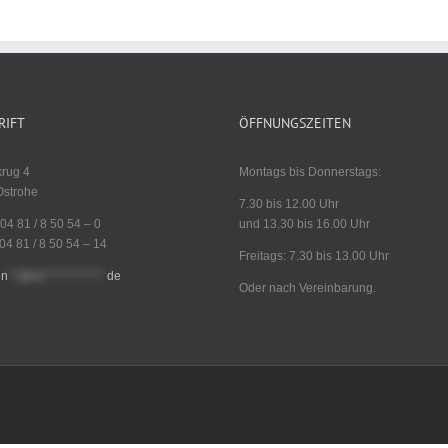
RIFT
ÖFFNUNGSZEITEN
krug 4
Montags bis Donnerstags:
Ostrohe
7.30 bis 12.00 Uhr
04 81 / 8 50 54 – 0
und 13.30 bis 16.00 Uhr
04 81 / 8 50 54 – 14
Freitags: 7.30 bis 13.00 Uhr
in
**@ha************.
de
Oder nach Vereinbarung.