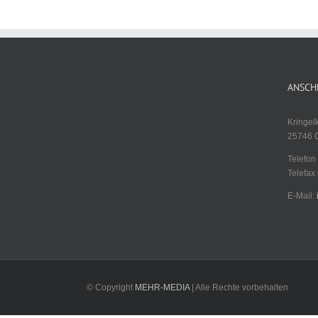
ANSCH
Kringel
25746 
Telefon 
Telefax 
E-Mail:
© Copyright
MEHR-MEDIA
| Alle Rechte vorbehalten