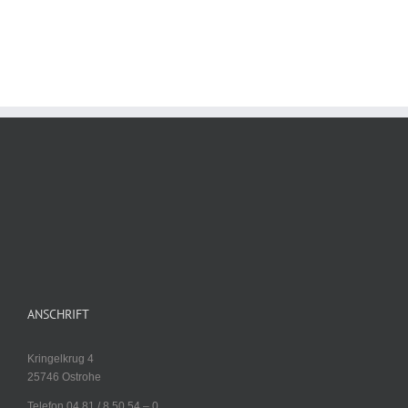
ANSCHRIFT
Kringelkrug 4
25746 Ostrohe
Telefon 04 81 / 8 50 54 – 0